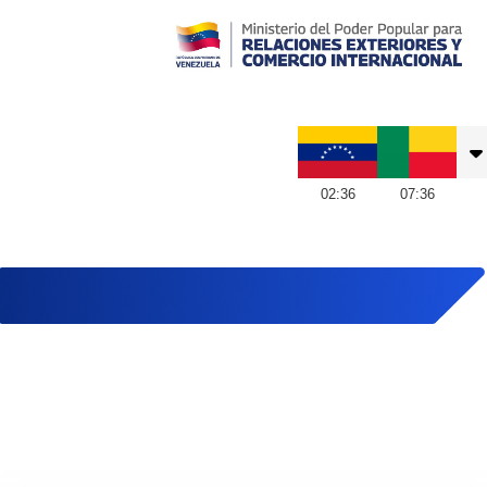
Embajada de Venezuela en Benín
02
:
36
07
:
36