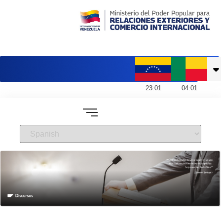
Embajada de Venezuela en Benín
23
:
01
04
:
01