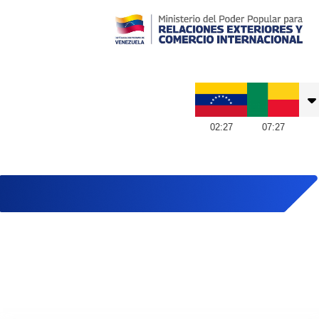
Embajada de Venezuela en Benín
02
:
27
07
:
27