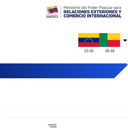
Embajada de Venezuela en Benín
03
:
48
08
:
48