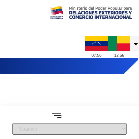
Embajada de Venezuela en Benín
07
:
56
12
:
56