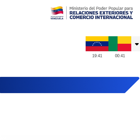
Embajada de Venezuela en Benín
19
:
41
00
:
41