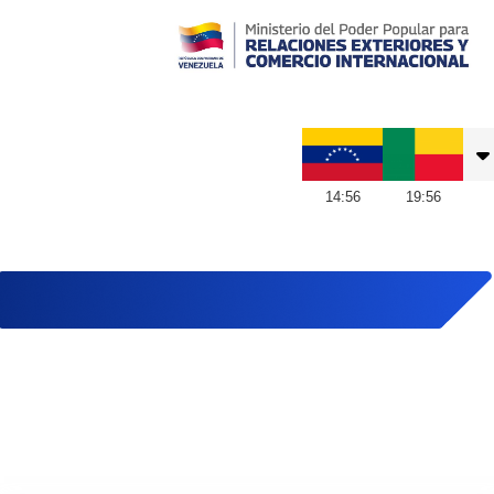
Embajada de Venezuela en Benín
14
:
56
19
:
56