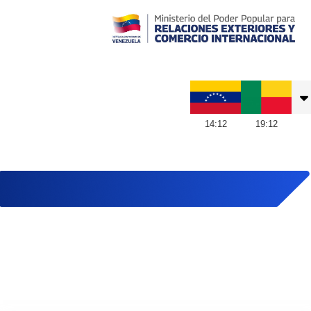
Embajada de Venezuela en Benín
14
:
12
19
:
12