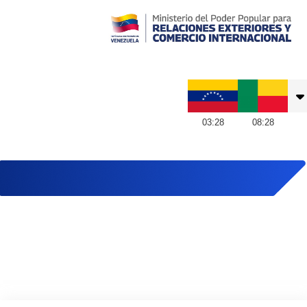
Embajada de Venezuela en Benín
03
:
28
08
:
28