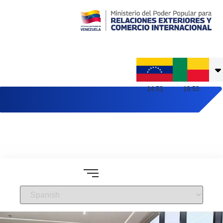
Embajada de Venezuela en Benín
14
:
53
19
:
53